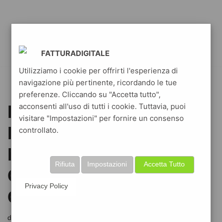
FATTURADIGITALE
Utilizziamo i cookie per offrirti l'esperienza di
navigazione più pertinente, ricordando le tue
preferenze. Cliccando su "Accetta tutto",
acconsenti all'uso di tutti i cookie. Tuttavia, puoi
FATTURA
visitare "Impostazioni" per fornire un consenso
ELETTRONICA:
controllato.
MANCATA CONSEGNA
Rifiuta
Impostazioni
Accetta Tutto
CODICI DI ERRORE
Privacy Policy
CASSETTO FISCALE
di
gesfattura
31 Gennaio 2019