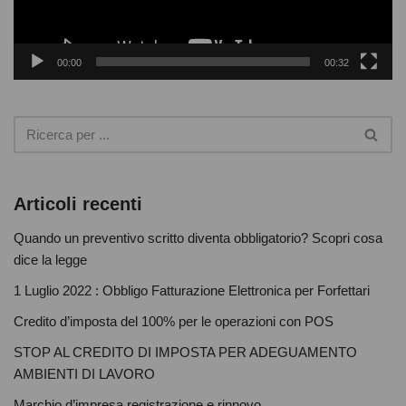
l
k
a
y
00:00
00:32
e
r
Articoli recenti
Quando un preventivo scritto diventa obbligatorio? Scopri cosa
dice la legge
1 Luglio 2022 : Obbligo Fatturazione Elettronica per Forfettari
Credito d’imposta del 100% per le operazioni con POS
STOP AL CREDITO DI IMPOSTA PER ADEGUAMENTO
AMBIENTI DI LAVORO
Marchio d’impresa registrazione e rinnovo