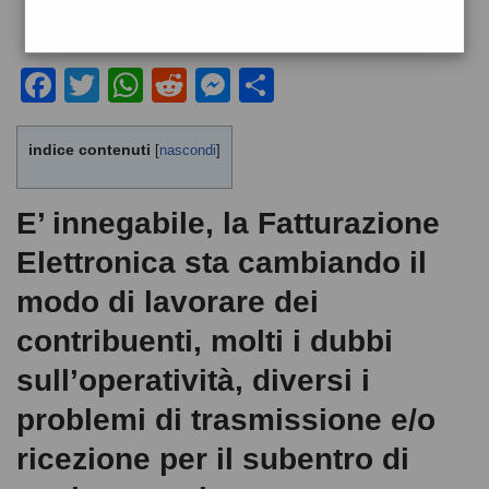
F
T
W
R
M
C
a
wi
h
e
e
o
c
tt
at
d
ss
n
indice contenuti
[
nascondi
]
e
er
s
di
e
di
b
A
t
n
vi
E’ innegabile, la Fatturazione
o
p
g
di
Elettronica sta cambiando il
o
p
er
modo di lavorare dei
k
contribuenti, molti i dubbi
sull’operatività, diversi i
problemi di trasmissione e/o
ricezione per il subentro di