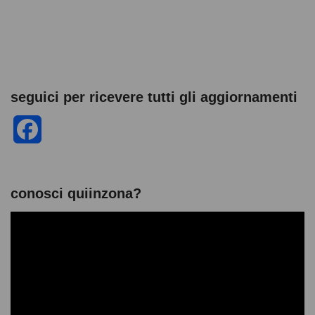
seguici per ricevere tutti gli aggiornamenti
F
a
c
conosci quiinzona?
e
V
i
b
d
e
o
o
o
P