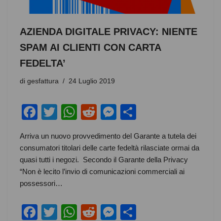
AZIENDA DIGITALE PRIVACY: NIENTE
SPAM AI CLIENTI CON CARTA
FEDELTA’
di
gesfattura
24 Luglio 2019
F
T
W
R
M
C
a
wi
h
e
e
o
Arriva un nuovo provvedimento del Garante a tutela dei
c
tt
at
d
ss
n
consumatori titolari delle carte fedeltà rilasciate ormai da
e
er
s
di
e
di
quasi tutti i negozi. Secondo il Garante della Privacy
b
A
t
n
vi
“Non è lecito l’invio di comunicazioni commerciali ai
possessori…
o
p
g
di
o
p
er
F
T
W
R
M
C