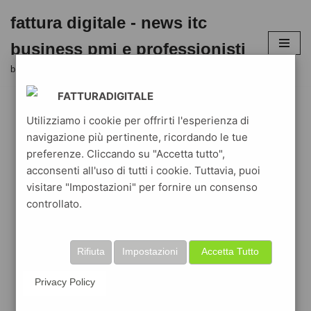
fattura digitale - news itc
Vai
business pmi e professionisti
al
contenuto
business blog aziende e liberi professionisti in digitale
FATTURADIGITALE
Utilizziamo i cookie per offrirti l'esperienza di
navigazione più pertinente, ricordando le tue
preferenze. Cliccando su "Accetta tutto",
acconsenti all'uso di tutti i cookie. Tuttavia, puoi
visitare "Impostazioni" per fornire un consenso
controllato.
Rifiuta
Impostazioni
Accetta Tutto
Privacy Policy