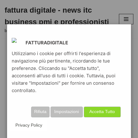
fattura digitale - news itc
Vai
business pmi e professionisti
al
contenuto
business blog aziende e liberi professionisti in digitale
FATTURADIGITALE
Utilizziamo i cookie per offrirti l'esperienza di
navigazione più pertinente, ricordando le tue
preferenze. Cliccando su "Accetta tutto",
acconsenti all'uso di tutti i cookie. Tuttavia, puoi
visitare "Impostazioni" per fornire un consenso
controllato.
Rifiuta
Impostazioni
Accetta Tutto
Privacy Policy