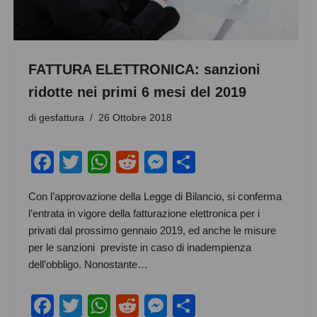
FATTURA ELETTRONICA: sanzioni
ridotte nei primi 6 mesi del 2019
di
gesfattura
26 Ottobre 2018
F
T
W
R
M
C
a
wi
h
e
e
o
Con l’approvazione della Legge di Bilancio, si conferma
c
tt
at
d
ss
n
l’entrata in vigore della fatturazione elettronica per i
e
er
s
di
e
di
privati dal prossimo gennaio 2019, ed anche le misure
b
A
t
n
vi
per le sanzioni previste in caso di inadempienza
dell’obbligo. Nonostante…
o
p
g
di
o
p
er
F
T
W
R
M
C