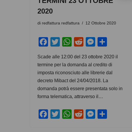
TERMINI 23 OTTOBRE
2020
di
redfattura redfattura
12 Ottobre 2020
F
T
W
R
M
C
a
wi
h
e
e
o
Scade alle 12:00 del 23 ottobre 2020 il
c
tt
at
d
ss
n
termine per la domanda al credito di
e
er
s
di
e
di
imposta riconosciuto alle librerie dal
b
A
t
n
vi
decreto Mibact del 24/04/2018. La
o
p
g
di
domanda potrà essere presentata solo in
o
p
er
forma telematica, attraverso il…
k
F
T
W
R
M
C
a
wi
h
e
e
o