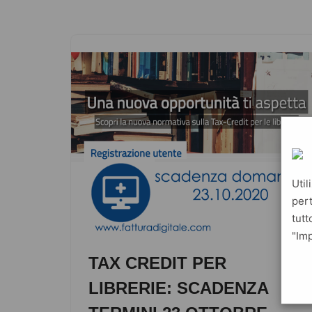
Util
pert
tutt
"Imp
TAX CREDIT PER
LIBRERIE: SCADENZA