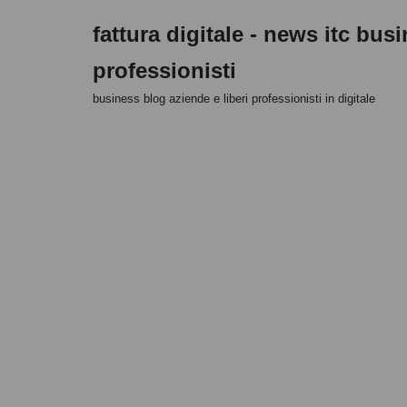
fattura digitale - news itc bus
Vai
professionisti
al
contenuto
business blog aziende e liberi professionisti in digitale