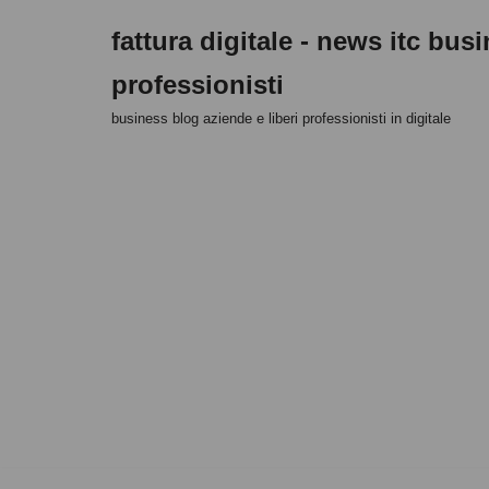
fattura digitale - news itc bus
Vai
professionisti
al
contenuto
business blog aziende e liberi professionisti in digitale