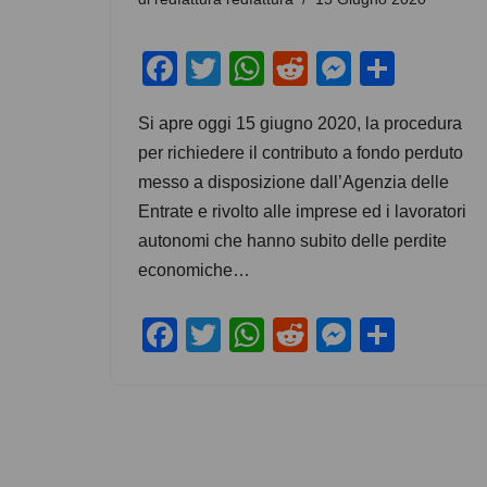
F
T
W
R
M
C
a
wi
h
e
e
o
Si apre oggi 15 giugno 2020, la procedura
c
tt
at
d
ss
n
per richiedere il contributo a fondo perduto
e
er
s
di
e
di
messo a disposizione dall’Agenzia delle
b
A
t
n
vi
Entrate e rivolto alle imprese ed i lavoratori
o
p
g
di
autonomi che hanno subito delle perdite
o
p
er
economiche…
k
F
T
W
R
M
C
a
wi
h
e
e
o
c
tt
at
d
ss
n
e
er
s
di
e
di
b
A
t
n
vi