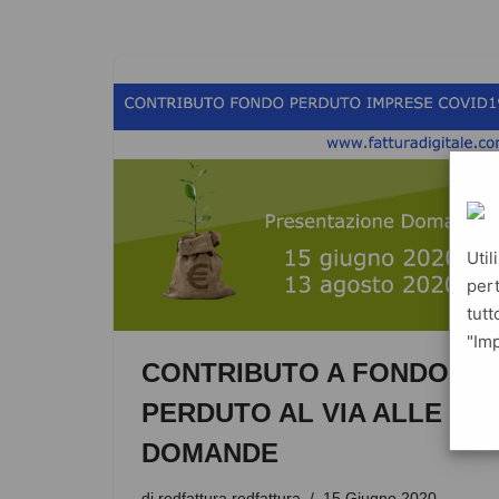
Util
pert
tutt
"Imp
CONTRIBUTO A FONDO
PERDUTO AL VIA ALLE
DOMANDE
di
redfattura redfattura
15 Giugno 2020