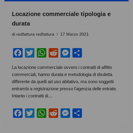
Locazione commerciale tipologia e
durata
di
redfattura redfattura
17 Marzo 2021
F
T
W
R
M
C
a
wi
h
e
e
o
La locazione commerciale ovvero i contratti di affitto
c
tt
at
d
ss
n
commerciali, hanno durata e metodologia di disdetta
e
er
s
di
e
di
differente da quelli ad uso abitativo, ma sono soggetti
b
A
t
n
vi
entrambi a registrazione presso l’agenzia delle entrate.
Intanto i contratti di…
o
p
g
di
o
p
er
F
T
W
R
M
C
k
a
wi
h
e
e
o
c
tt
at
d
ss
n