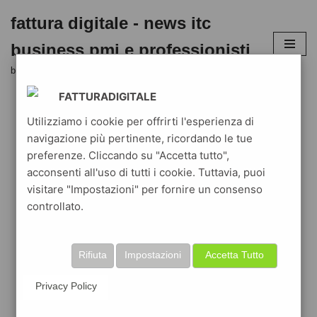
fattura digitale - news itc
Vai
business pmi e professionisti
al
contenuto
business blog aziende e liberi professionisti in digitale
FATTURADIGITALE
Utilizziamo i cookie per offrirti l'esperienza di
navigazione più pertinente, ricordando le tue
preferenze. Cliccando su "Accetta tutto",
acconsenti all'uso di tutti i cookie. Tuttavia, puoi
visitare "Impostazioni" per fornire un consenso
controllato.
Rifiuta
Impostazioni
Accetta Tutto
Privacy Policy