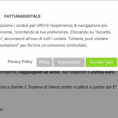
one elettronica per forfettari, chi è
FATTURADIGITALE
u fatturadigitale.com
SHARE ON X
izziamo i cookie per offrirti l'esperienza di navigazione più
inente, ricordando le tue preferenze. Cliccando su "Accetta
fattura cartacea fino al 31
o", acconsenti all'uso di tutti i cookie. Tuttavia, puoi visitare
ostazioni" per fornire un consenso controllato.
Privacy Policy
Rifiuta
Impostazioni
Accetta Tutto
 emettere fattura cartacea le piccole Partite IVA che nell’anno
 compensi,
ragguagliati ad anno
, non superiori a
25mila euro
.
tronica tramite il Sistema di Interscambio scatterà a partire dal
1°
a: