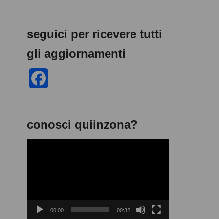
seguici per ricevere tutti
gli aggiornamenti
F
a
c
conosci quiinzona?
e
V
b
i
d
o
e
o
o
00:00
00:32
P
k