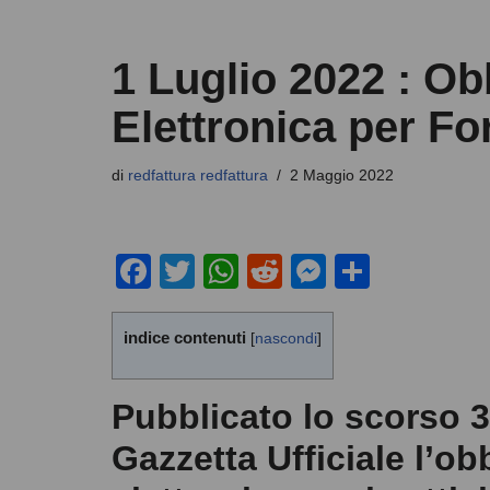
1 Luglio 2022 : Ob
Elettronica per For
di
redfattura redfattura
2 Maggio 2022
F
T
W
R
M
C
a
wi
h
e
e
o
c
tt
at
d
ss
n
indice contenuti
[
nascondi
]
e
er
s
di
e
di
b
A
t
n
vi
Pubblicato lo scorso 3
o
p
g
di
Gazzetta Ufficiale l’ob
o
p
er