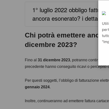
1° luglio 2022 obbligo fatturazi
ancora esonerato? i dettagli s
Util
pert
Chi potrà emettere ancora 
tutt
"Imp
dicembre 2023?
Fino al
31 dicembre 2023
, potranno continuare a
precedente hanno conseguito ricavi o percepito
Per questi soggetti, l’obbligo di fatturazione elet
gennaio 2024
.
Inoltre, continueranno ad emettere fattura cartace