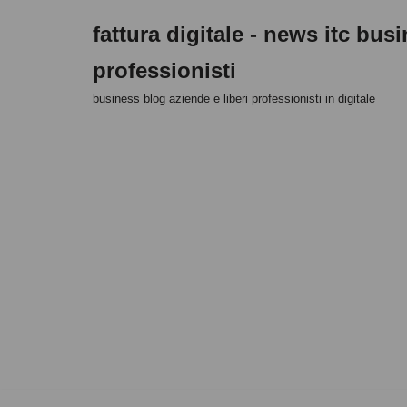
fattura digitale - news itc bus
Vai
professionisti
al
contenuto
business blog aziende e liberi professionisti in digitale