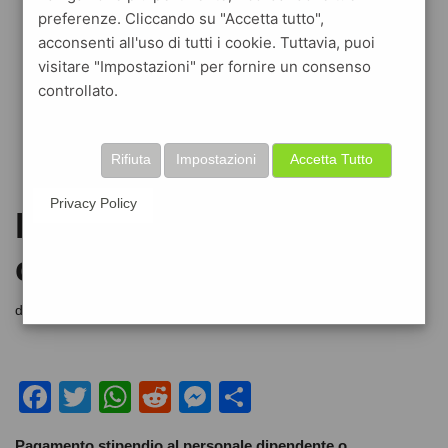
preferenze. Cliccando su "Accetta tutto",
acconsenti all'uso di tutti i cookie. Tuttavia, puoi
visitare "Impostazioni" per fornire un consenso
controllato.
Rifiuta
Impostazioni
Accetta Tutto
Privacy Policy
Pagamento stipendio in
contanti : le eccezioni
di
redfattura redfattura
24 Marzo 2021
F
T
W
R
M
C
a
wi
h
e
e
o
Pagamento stipendio al personale dipendente o