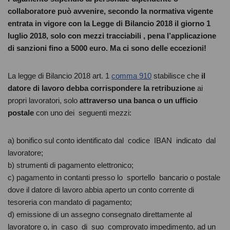
c
tt
at
d
ss
n
collaboratore può avvenire, secondo la normativa vigente
e
er
s
di
e
di
entrata in vigore con la Legge di Bilancio 2018 il giorno 1
b
A
t
n
vi
luglio 2018, solo con mezzi tracciabili , pena l’applicazione
di sanzioni fino a 5000 euro. Ma ci sono delle eccezioni!
o
p
g
di
o
p
er
La legge di Bilancio 2018 art. 1
comma 910
stabilisce che
il
k
datore di lavoro debba corrispondere la retribuzione
ai
propri lavoratori, solo
attraverso una banca o un ufficio
postale
con uno dei seguenti mezzi:
a) bonifico sul conto identificato dal codice IBAN indicato dal
lavoratore;
b) strumenti di pagamento elettronico;
c) pagamento in contanti presso lo sportello bancario o postale
dove il datore di lavoro abbia aperto un conto corrente di
tesoreria con mandato di pagamento;
d) emissione di un assegno consegnato direttamente al
lavoratore o, in caso di suo comprovato impedimento, ad un