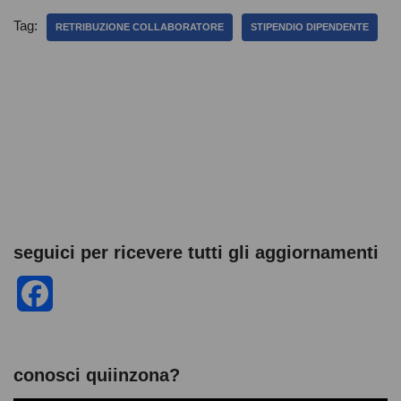
e
er
s
di
e
di
Tag:
RETRIBUZIONE COLLABORATORE
STIPENDIO DIPENDENTE
b
A
t
n
vi
o
p
g
di
o
p
er
k
seguici per ricevere tutti gli aggiornamenti
F
a
c
conosci quiinzona?
e