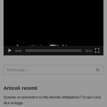
V
i
b
d
e
o
o
o
P
l
k
a
y
00:00
00:32
e
r
Articoli recenti
Quando un preventivo scritto diventa obbligatorio? Scopri cosa
dice la legge