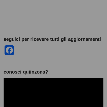
o
p
er
k
seguici per ricevere tutti gli aggiornamenti
F
a
c
conosci quiinzona?
e
V
i
b
d
e
o
o