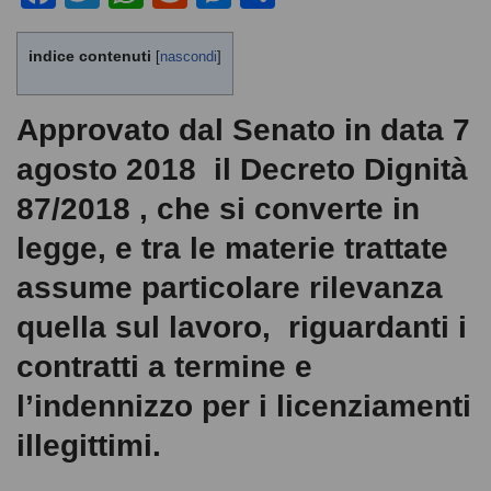
a
wi
h
e
e
o
c
tt
at
d
ss
n
indice contenuti
[
nascondi
]
e
er
s
di
e
di
b
A
t
n
vi
Approvato dal Senato in data 7
o
p
g
di
agosto 2018 il Decreto Dignità
o
p
er
87/2018 , che si converte in
k
legge, e tra le materie trattate
assume particolare rilevanza
quella sul lavoro, riguardanti i
contratti a termine e
l’indennizzo per i licenziamenti
illegittimi.