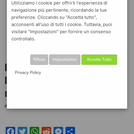
Utilizziamo i cookie per offrirti l'esperienza di
navigazione più pertinente, ricordando le tue
preferenze. Cliccando su "Accetta tutto",
acconsenti all'uso di tutti i cookie. Tuttavia, puoi
visitare "Impostazioni" per fornire un consenso
controllato.
Rifiuta
Impostazioni
Accetta Tutto
LEGGE DECRETO
Privacy Policy
DIGNITA’: le nuove
norme sul lavoro
di
gesfattura
8 Agosto 2018
F
T
W
R
M
C