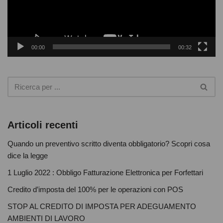
o
P
l
k
a
y
00:00
00:32
e
r
Articoli recenti
Quando un preventivo scritto diventa obbligatorio? Scopri cosa
dice la legge
1 Luglio 2022 : Obbligo Fatturazione Elettronica per Forfettari
Credito d’imposta del 100% per le operazioni con POS
STOP AL CREDITO DI IMPOSTA PER ADEGUAMENTO
AMBIENTI DI LAVORO