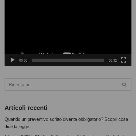
i
b
d
e
o
o
o
P
l
k
a
y
00:00
00:32
e
r
Articoli recenti
Quando un preventivo scritto diventa obbligatorio? Scopri cosa
dice la legge