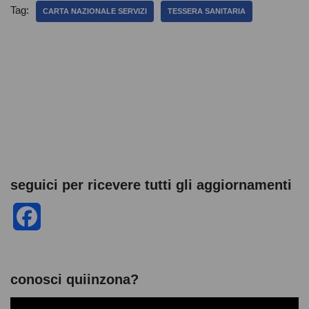
e
er
s
di
e
di
Tag:
CARTA NAZIONALE SERVIZI
TESSERA SANITARIA
b
A
t
n
vi
o
p
g
di
o
p
er
k
seguici per ricevere tutti gli aggiornamenti
F
a
c
conosci quiinzona?
e
V