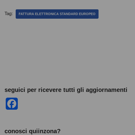
c
tt
at
d
ss
n
e
er
s
di
e
di
Tag:
FATTURA ELETTRONICA STANDARD EUROPEO
b
A
t
n
vi
o
p
g
di
o
p
er
k
seguici per ricevere tutti gli aggiornamenti
F
a
c
conosci quiinzona?