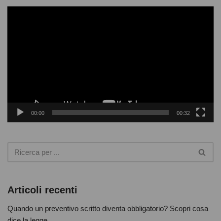
e
V
i
b
d
e
o
o
o
P
l
k
a
y
00:00
00:32
e
r
Articoli recenti
Quando un preventivo scritto diventa obbligatorio? Scopri cosa
dice la legge