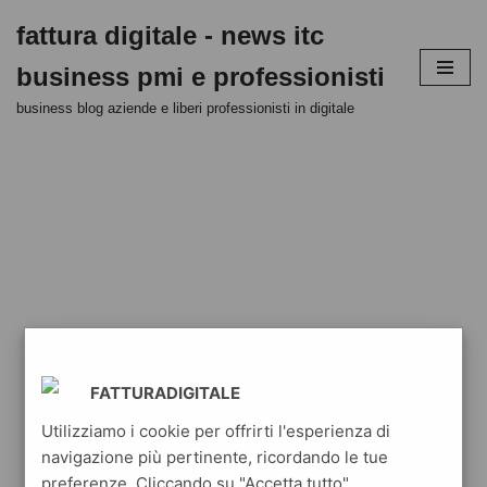
fattura digitale - news itc
Vai
business pmi e professionisti
al
contenuto
business blog aziende e liberi professionisti in digitale
FATTURADIGITALE
Utilizziamo i cookie per offrirti l'esperienza di
navigazione più pertinente, ricordando le tue
preferenze. Cliccando su "Accetta tutto",