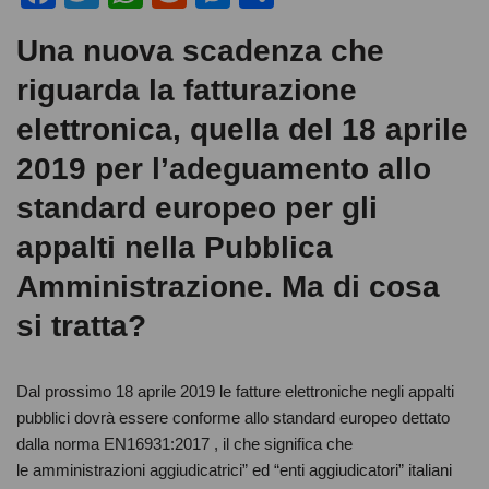
a
wi
h
e
e
o
Una nuova scadenza che
c
tt
at
d
ss
n
riguarda la fatturazione
e
er
s
di
e
di
b
A
t
n
vi
elettronica, quella del 18 aprile
o
p
g
di
2019 per l’adeguamento allo
o
p
er
standard europeo per gli
k
appalti nella Pubblica
Amministrazione. Ma di cosa
si tratta?
Dal prossimo 18 aprile 2019 le fatture elettroniche negli appalti
pubblici dovrà essere conforme allo standard europeo dettato
dalla norma EN16931:2017 , il che significa che
le amministrazioni aggiudicatrici” ed “enti aggiudicatori” italiani