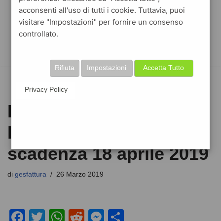
acconsenti all'uso di tutti i cookie. Tuttavia, puoi
visitare "Impostazioni" per fornire un consenso
controllato.
Rifiuta
Impostazioni
Accetta Tutto
Privacy Policy
FATTURA
ELETTRONICA : nuova
scadenza 18 aprile 2019
di
gesfattura
26 Marzo 2019
F
T
W
R
M
C