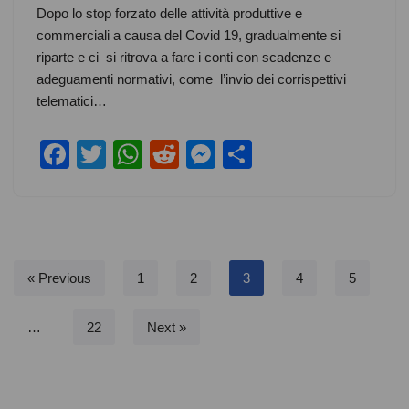
Dopo lo stop forzato delle attività produttive e
c
tt
at
d
ss
ar
commerciali a causa del Covid 19, gradualmente si
e
er
s
di
e
e
riparte e ci si ritrova a fare i conti con scadenze e
b
A
t
n
adeguamenti normativi, come l’invio dei corrispettivi
telematici…
o
p
g
o
p
er
F
T
W
R
M
S
k
a
wi
h
e
e
h
c
tt
at
d
ss
ar
e
er
s
di
e
e
b
A
t
n
« Previous
1
2
3
4
5
o
p
g
o
p
er
…
22
Next »
k