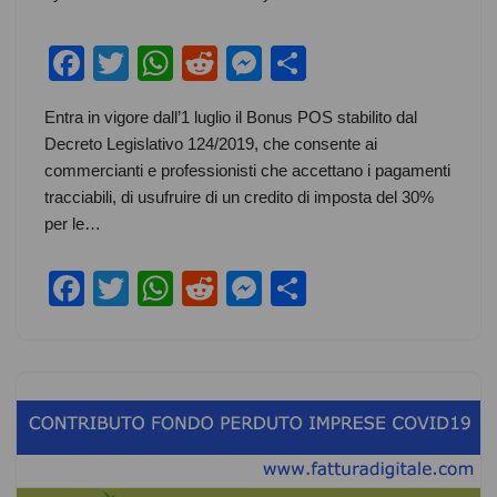
F
T
W
R
M
S
a
wi
h
e
e
h
Entra in vigore dall’1 luglio il Bonus POS stabilito dal
c
tt
at
d
ss
ar
Decreto Legislativo 124/2019, che consente ai
e
er
s
di
e
e
commercianti e professionisti che accettano i pagamenti
b
A
t
n
tracciabili, di usufruire di un credito di imposta del 30%
per le…
o
p
g
o
p
er
F
T
W
R
M
S
k
a
wi
h
e
e
h
c
tt
at
d
ss
ar
e
er
s
di
e
e
b
A
t
n
o
p
g