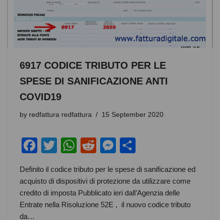
k
6917 CODICE TRIBUTO PER LE
SPESE DI SANIFICAZIONE ANTI
COVID19
by
redfattura redfattura
15 September 2020
F
T
W
R
M
S
a
wi
h
e
e
h
Definito il codice tributo per le spese di sanificazione ed
c
tt
at
d
ss
ar
acquisto di dispositivi di protezione da utilizzare come
e
er
s
di
e
e
credito di imposta Pubblicato ieri dall’Agenzia delle
b
A
t
n
Entrate nella Risoluzione 52E , il nuovo codice tributo
da…