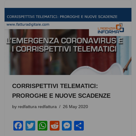
e
er
s
di
e
e
b
A
t
n
o
p
g
o
p
er
k
CORRISPETTIVI TELEMATICI:
PROROGHE E NUOVE SCADENZE
by
redfattura redfattura
26 May 2020
F
T
W
R
M
S
a
wi
h
e
e
h