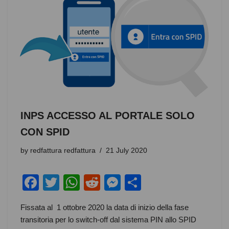
o
p
er
k
INPS ACCESSO AL PORTALE SOLO
CON SPID
by
redfattura redfattura
21 July 2020
F
T
W
R
M
S
a
wi
h
e
e
h
Fissata al 1 ottobre 2020 la data di inizio della fase
c
tt
at
d
ss
ar
transitoria per lo switch-off dal sistema PIN allo SPID