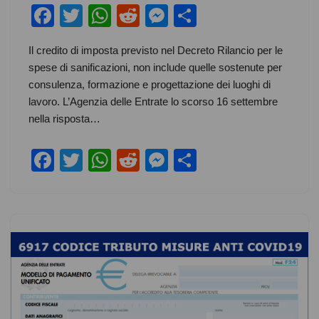
F
T
W
R
M
S
a
wi
h
e
e
h
Il credito di imposta previsto nel Decreto Rilancio per le
c
tt
at
d
ss
ar
spese di sanificazioni, non include quelle sostenute per
e
er
s
di
e
e
consulenza, formazione e progettazione dei luoghi di
b
A
t
n
lavoro. L’Agenzia delle Entrate lo scorso 16 settembre
nella risposta…
o
p
g
o
p
er
F
T
W
R
M
S
k
a
wi
h
e
e
h
c
tt
at
d
ss
ar
e
er
s
di
e
e
b
A
t
n
o
p
g
o
p
er