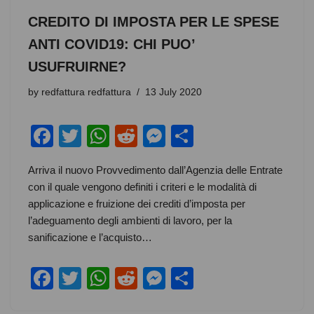
CREDITO DI IMPOSTA PER LE SPESE
ANTI COVID19: CHI PUO’
USUFRUIRNE?
by
redfattura redfattura
13 July 2020
F
T
W
R
M
S
a
wi
h
e
e
h
Arriva il nuovo Provvedimento dall’Agenzia delle Entrate
c
tt
at
d
ss
ar
con il quale vengono definiti i criteri e le modalità di
e
er
s
di
e
e
applicazione e fruizione dei crediti d’imposta per
b
A
t
n
l’adeguamento degli ambienti di lavoro, per la
sanificazione e l’acquisto…
o
p
g
o
p
er
F
T
W
R
M
S
k
a
wi
h
e
e
h