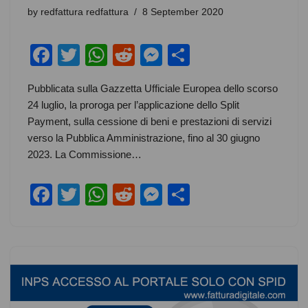
by
redfattura redfattura
8 September 2020
F
T
W
R
M
S
a
wi
h
e
e
h
Pubblicata sulla Gazzetta Ufficiale Europea dello scorso
c
tt
at
d
ss
ar
24 luglio, la proroga per l’applicazione dello Split
e
er
s
di
e
e
Payment, sulla cessione di beni e prestazioni di servizi
b
A
t
n
verso la Pubblica Amministrazione, fino al 30 giugno
2023. La Commissione…
o
p
g
o
p
er
F
T
W
R
M
S
k
a
wi
h
e
e
h
c
tt
at
d
ss
ar
e
er
s
di
e
e
b
A
t
n
o
p
g