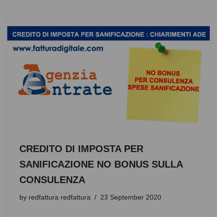
c
tt
at
d
ss
ar
e
er
s
di
e
e
b
A
t
n
o
p
g
o
p
er
k
CREDITO DI IMPOSTA PER
SANIFICAZIONE NO BONUS SULLA
CONSULENZA
by
redfattura redfattura
23 September 2020