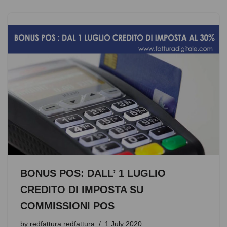
c
tt
at
d
ss
ar
e
er
s
di
e
e
b
A
t
n
o
p
g
o
p
er
k
BONUS POS: DALL’ 1 LUGLIO
CREDITO DI IMPOSTA SU
COMMISSIONI POS
by
redfattura redfattura
1 July 2020