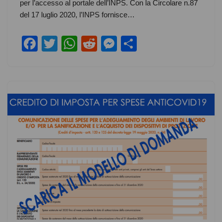
e
er
s
di
e
e
per l’accesso al portale dell’INPS. Con la Circolare n.87
b
A
t
n
del 17 luglio 2020, l’INPS fornisce…
o
p
g
F
T
W
R
M
S
o
p
er
a
wi
h
e
e
h
k
c
tt
at
d
ss
ar
e
er
s
di
e
e
b
A
t
n
o
p
g
o
p
er
k