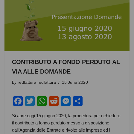
o
p
er
k
CONTRIBUTO A FONDO PERDUTO AL
VIA ALLE DOMANDE
by
redfattura redfattura
15 June 2020
F
T
W
R
M
S
a
wi
h
e
e
h
Si apre oggi 15 giugno 2020, la procedura per richiedere
c
tt
at
d
ss
ar
il contributo a fondo perduto messo a disposizione
e
er
s
di
e
e
dall’Agenzia delle Entrate e rivolto alle imprese ed i