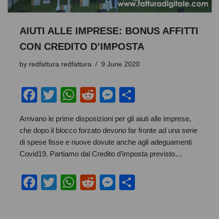
AIUTI ALLE IMPRESE: BONUS AFFITTI
CON CREDITO D’IMPOSTA
by
redfattura redfattura
9 June 2020
F
T
W
R
M
S
a
wi
h
e
e
h
Arrivano le prime disposizioni per gli aiuti alle imprese,
c
tt
at
d
ss
ar
che dopo il blocco forzato devono far fronte ad una serie
e
er
s
di
e
e
di spese fisse e nuove dovute anche agli adeguamenti
b
A
t
n
Covid19. Partiamo dal Credito d’imposta previsto…
o
p
g
F
T
W
R
M
S
o
p
er
a
wi
h
e
e
h
k
c
tt
at
d
ss
ar