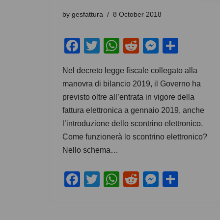
by
gesfattura
8 October 2018
F
T
W
R
M
S
a
wi
h
e
e
h
Nel decreto legge fiscale collegato alla
c
tt
at
d
ss
ar
manovra di bilancio 2019, il Governo ha
e
er
s
di
e
e
previsto oltre all’entrata in vigore della
b
A
t
n
fattura elettronica a gennaio 2019, anche
o
p
g
l’introduzione dello scontrino elettronico.
o
p
er
Come funzionerà lo scontrino elettronico?
Nello schema…
k
F
T
W
R
M
S
a
wi
h
e
e
h
c
tt
at
d
ss
ar