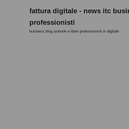
fattura digitale - news itc bus
Skip
professionisti
to
content
business blog aziende e liberi professionisti in digitale