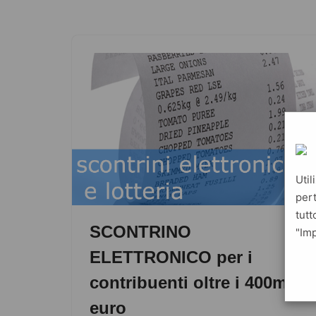
Util
pert
tutt
SCONTRINO
"Imp
ELETTRONICO per i
contribuenti oltre i 400mila
euro