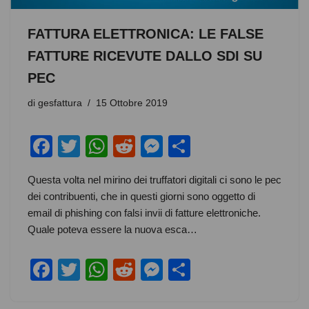
FATTURA ELETTRONICA: LE FALSE
FATTURE RICEVUTE DALLO SDI SU
PEC
di
gesfattura
15 Ottobre 2019
F
T
W
R
M
C
a
wi
h
e
e
o
Questa volta nel mirino dei truffatori digitali ci sono le pec
c
tt
at
d
ss
n
dei contribuenti, che in questi giorni sono oggetto di
e
er
s
di
e
di
email di phishing con falsi invii di fatture elettroniche.
b
A
t
n
vi
Quale poteva essere la nuova esca…
o
p
g
di
F
T
W
R
M
C
o
p
er
a
wi
h
e
e
o
k