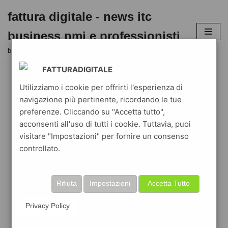
fattura digitale - news itc
Vai
business pmi e professionisti
al
contenuto
business blog aziende e liberi professionisti in digitale
FATTURADIGITALE
Utilizziamo i cookie per offrirti l'esperienza di
navigazione più pertinente, ricordando le tue
preferenze. Cliccando su "Accetta tutto",
acconsenti all'uso di tutti i cookie. Tuttavia, puoi
visitare "Impostazioni" per fornire un consenso
controllato.
Rifiuta
Impostazioni
Accetta Tutto
Privacy Policy