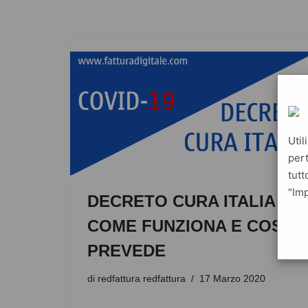
Util
pert
tutt
"Imp
DECRETO CURA ITALIA:
COME FUNZIONA E COSA
PREVEDE
di
redfattura redfattura
17 Marzo 2020